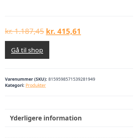
Den
Den
kr.
1.187,45
kr.
415,61
oprindelige
aktuelle
pris
pris
Gå til shop
var:
er:
kr. 1.187,45.
kr. 415,61.
Varenummer (SKU):
8159598571539281949
Kategori:
Produkter
Yderligere information