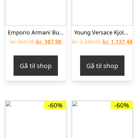
Emporio Armani Bukser – Sort m. Hvid
Young Versace Kjole – Sort m. Plissé
Den
Den
Den
D
kr.
969,95
kr.
387,98
kr.
3.249,95
kr.
1.137,48
oprindelige
aktuelle
oprindelige
ak
pris
pris
pris
pr
Gå til shop
Gå til shop
var:
er:
var:
er
kr. 969,95.
kr. 387,98.
kr. 3.249,95.
kr
-60%
-60%