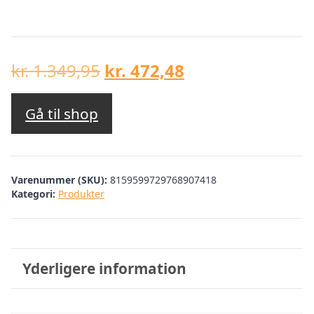
Den
Den
kr.
1.349,95
kr.
472,48
oprindelige
aktuelle
pris
pris
Gå til shop
var:
er:
kr. 1.349,95.
kr. 472,48.
Varenummer (SKU):
8159599729768907418
Kategori:
Produkter
Yderligere information