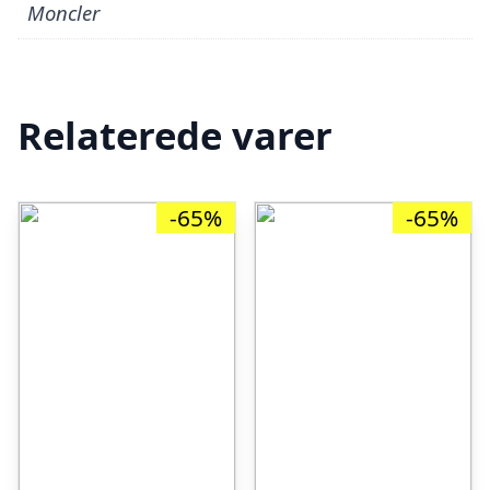
Moncler
Relaterede varer
-65%
-65%