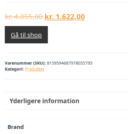
Den
Den
kr.
4.055,00
kr.
1.622,00
oprindelige
aktuelle
pris
pris
Gå til shop
var:
er:
kr. 4.055,00.
kr. 1.622,00.
Varenummer (SKU):
8159594687978055795
Kategori:
Produkter
Yderligere information
Brand