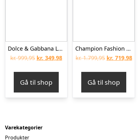
Dolce & Gabbana Leggings – Ibenholt m. Logo
Champion Fashion Dynejakke – Sort/Grå m. Mønster
Den
Den
Den
De
kr.
999,95
kr.
349,98
kr.
1.799,95
kr.
719,98
oprindelige
aktuelle
oprindelige
akt
pris
pris
pris
pri
Gå til shop
Gå til shop
var:
er:
var:
er:
kr. 999,95.
kr. 349,98.
kr. 1.799,95.
kr.
Varekategorier
Produkter