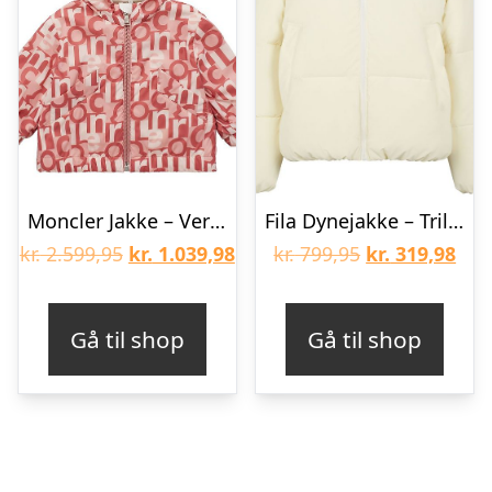
Moncler Jakke – Vernant – Rosa m. Print
Fila Dynejakke – Trilj – Cloud Dancer
Den
Den
Den
De
kr.
2.599,95
kr.
1.039,98
kr.
799,95
kr.
319,98
oprindelige
aktuelle
oprindelige
aktu
pris
pris
pris
pris
Gå til shop
Gå til shop
var:
er:
var:
er:
kr. 2.599,95.
kr. 1.039,98.
kr. 799,95.
kr. 