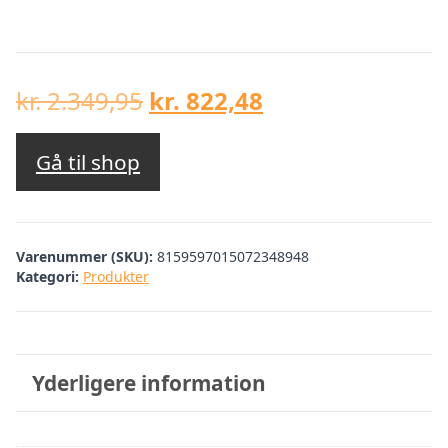
Den
Den
kr.
2.349,95
kr.
822,48
oprindelige
aktuelle
pris
pris
Gå til shop
var:
er:
kr. 2.349,95.
kr. 822,48.
Varenummer (SKU):
8159597015072348948
Kategori:
Produkter
Yderligere information