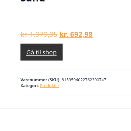
Den
Den
kr.
1.979,95
kr.
692,98
oprindelige
aktuelle
pris
pris
Gå til shop
var:
er:
kr. 1.979,95.
kr. 692,98.
Varenummer (SKU):
8159594022762390747
Kategori:
Produkter