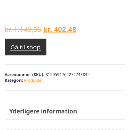
Den
Den
kr.
1.149,95
kr.
402,48
oprindelige
aktuelle
pris
pris
Gå til shop
var:
er:
kr. 1.149,95.
kr. 402,48.
Varenummer (SKU):
8159591762272743842
Kategori:
Produkter
Yderligere information