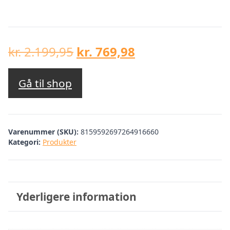
Den
Den
kr.
2.199,95
kr.
769,98
oprindelige
aktuelle
pris
pris
Gå til shop
var:
er:
kr. 2.199,95.
kr. 769,98.
Varenummer (SKU):
8159592697264916660
Kategori:
Produkter
Yderligere information