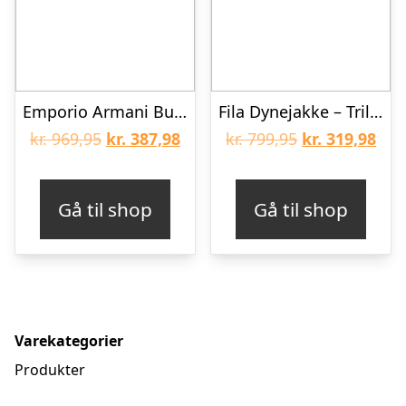
Emporio Armani Bukser – Sort m. Hvid
Fila Dynejakke – Trilj – Cloud Dancer
Den
Den
Den
De
kr.
969,95
kr.
387,98
kr.
799,95
kr.
319,98
oprindelige
aktuelle
oprindelige
aktu
pris
pris
pris
pris
Gå til shop
Gå til shop
var:
er:
var:
er:
kr. 969,95.
kr. 387,98.
kr. 799,95.
kr. 
Varekategorier
Produkter