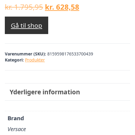
Den
Den
kr.
1.795,95
kr.
628,58
oprindelige
aktuelle
pris
pris
Gå til shop
var:
er:
kr. 1.795,95.
kr. 628,58.
Varenummer (SKU):
8159598176533700439
Kategori:
Produkter
Yderligere information
Brand
Versace