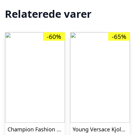
Relaterede varer
-60%
-65%
Champion Fashion Dynejakke – Sort/Grå m. Mønster
Young Versace Kjole – Sort m. Plissé