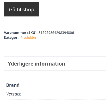
oprindelige
aktuelle
pris
pris
Gå til shop
var:
er:
kr. 2.949,95.
kr. 1.032,48.
Varenummer (SKU):
8159598642983948061
Kategori:
Produkter
Yderligere information
Brand
Versace