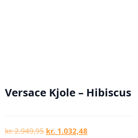
Versace Kjole – Hibiscus
Den
Den
kr.
2.949,95
kr.
1.032,48