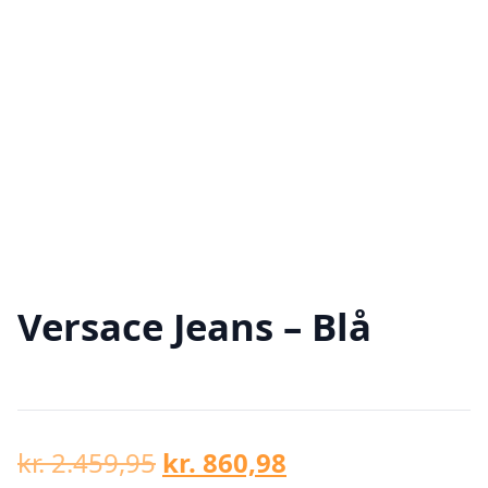
Versace Jeans – Blå
Den
Den
kr.
2.459,95
kr.
860,98