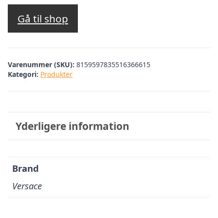
oprindelige
aktuelle
pris
pris
Gå til shop
var:
er:
kr. 2.459,95.
kr. 860,98.
Varenummer (SKU):
8159597835516366615
Kategori:
Produkter
Yderligere information
Brand
Versace