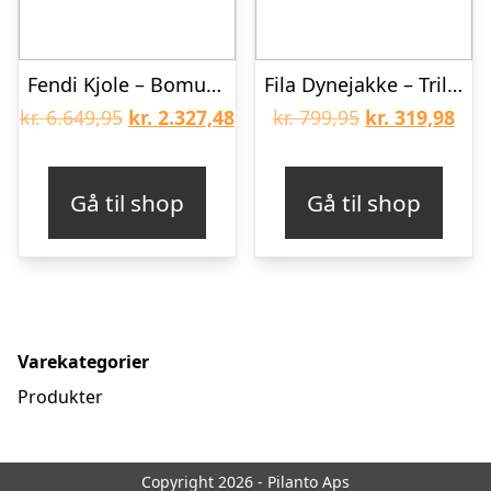
Fendi Kjole – Bomuld/Uld – Rosa m. Tekst
Fila Dynejakke – Trilj – Cloud Dancer
Den
Den
Den
De
kr.
6.649,95
kr.
2.327,48
kr.
799,95
kr.
319,98
oprindelige
aktuelle
oprindelige
aktu
pris
pris
pris
pris
Gå til shop
Gå til shop
var:
er:
var:
er:
kr. 6.649,95.
kr. 2.327,48.
kr. 799,95.
kr. 
Varekategorier
Produkter
Copyright 2026 - Pilanto Aps