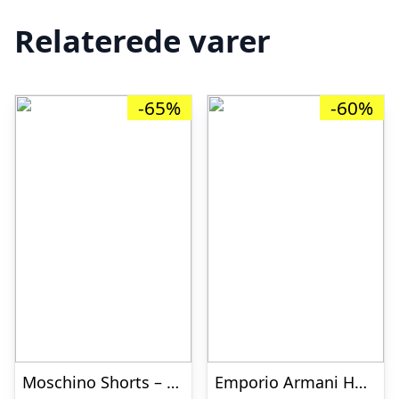
Relaterede varer
-65%
-60%
Moschino Shorts – Sort m. Print
Emporio Armani Hue – Uld/Silke – Mørkeblå m. Hvid