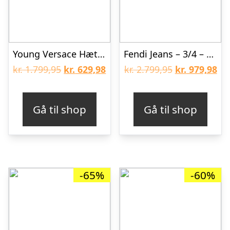
Young Versace Hættetrøje – Gråmeleret m. Gult Mønster
Fendi Jeans – 3/4 – Hvid
Den
Den
Den
De
kr.
1.799,95
kr.
629,98
kr.
2.799,95
kr.
979,98
oprindelige
aktuelle
oprindelige
akt
pris
pris
pris
pri
Gå til shop
Gå til shop
var:
er:
var:
er:
kr. 1.799,95.
kr. 629,98.
kr. 2.799,95.
kr.
-65%
-60%