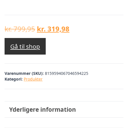
Den
Den
kr.
799,95
kr.
319,98
oprindelige
aktuelle
pris
pris
Gå til shop
var:
er:
kr. 799,95.
kr. 319,98.
Varenummer (SKU):
8159594067046594225
Kategori:
Produkter
Yderligere information