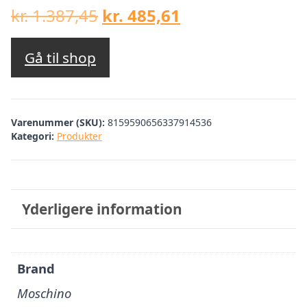
Den
Den
kr.
1.387,45
kr.
485,61
oprindelige
aktuelle
pris
pris
Gå til shop
var:
er:
kr. 1.387,45.
kr. 485,61.
Varenummer (SKU):
8159590656337914536
Kategori:
Produkter
Yderligere information
Brand
Moschino