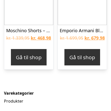
Moschino Shorts – Sort m. Print
Emporio Armani Bluse – Akryl/Uld – Stripes Beige
Den
Den
Den
De
kr.
1.339,95
kr.
468,98
kr.
1.699,95
kr.
679,98
oprindelige
aktuelle
oprindelige
akt
pris
pris
pris
pri
Gå til shop
Gå til shop
var:
er:
var:
er:
kr. 1.339,95.
kr. 468,98.
kr. 1.699,95.
kr.
Varekategorier
Produkter