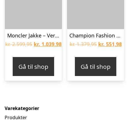
Moncler Jakke – Vernant – Rosa m. Print
Champion Fashion Dynejakke – Grøn
Den
Den
Den
De
kr.
2.599,95
kr.
1.039,98
kr.
1.379,95
kr.
551,98
oprindelige
aktuelle
oprindelige
akt
pris
pris
pris
pri
Gå til shop
Gå til shop
var:
er:
var:
er:
kr. 2.599,95.
kr. 1.039,98.
kr. 1.379,95.
kr.
Varekategorier
Produkter