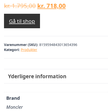
Den
Den
kr.
1.795,00
kr.
718,00
oprindelige
aktuelle
pris
pris
Gå til shop
var:
er:
kr. 1.795,00.
kr. 718,00.
Varenummer (SKU):
8159594843013654396
Kategori:
Produkter
Yderligere information
Brand
Moncler