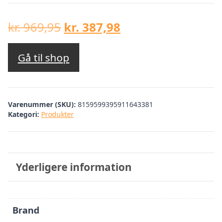
Den
Den
kr.
969,95
kr.
387,98
oprindelige
aktuelle
pris
pris
Gå til shop
var:
er:
kr. 969,95.
kr. 387,98.
Varenummer (SKU):
8159599395911643381
Kategori:
Produkter
Yderligere information
Brand