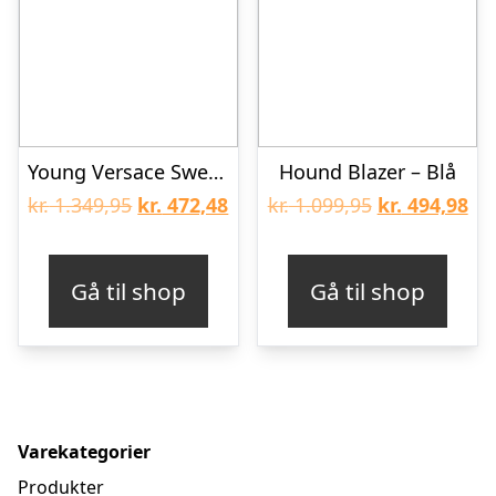
Young Versace Sweatshirt – Støvet Blå m. Sølv Logo
Hound Blazer – Blå
Den
Den
Den
De
kr.
1.349,95
kr.
472,48
kr.
1.099,95
kr.
494,98
oprindelige
aktuelle
oprindelige
akt
pris
pris
pris
pri
Gå til shop
Gå til shop
var:
er:
var:
er:
kr. 1.349,95.
kr. 472,48.
kr. 1.099,95.
kr.
Varekategorier
Produkter