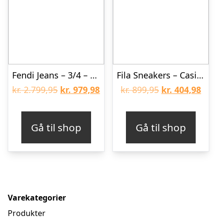
Fendi Jeans – 3/4 – Hvid
Fila Sneakers – Casim Wmn – White/Pink Nectar
Den
Den
Den
De
kr.
2.799,95
kr.
979,98
kr.
899,95
kr.
404,98
oprindelige
aktuelle
oprindelige
aktu
pris
pris
pris
pris
Gå til shop
Gå til shop
var:
er:
var:
er:
kr. 2.799,95.
kr. 979,98.
kr. 899,95.
kr. 
Varekategorier
Produkter