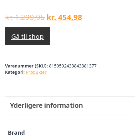
Den
Den
kr.
1.299,95
kr.
454,98
oprindelige
aktuelle
pris
pris
Gå til shop
var:
er:
kr. 1.299,95.
kr. 454,98.
Varenummer (SKU):
8159592433843381377
Kategori:
Produkter
Yderligere information
Brand