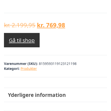
Den
Den
kr.
2.199,95
kr.
769,98
oprindelige
aktuelle
pris
pris
Gå til shop
var:
er:
kr. 2.199,95.
kr. 769,98.
Varenummer (SKU):
8159593119123121198
Kategori:
Produkter
Yderligere information