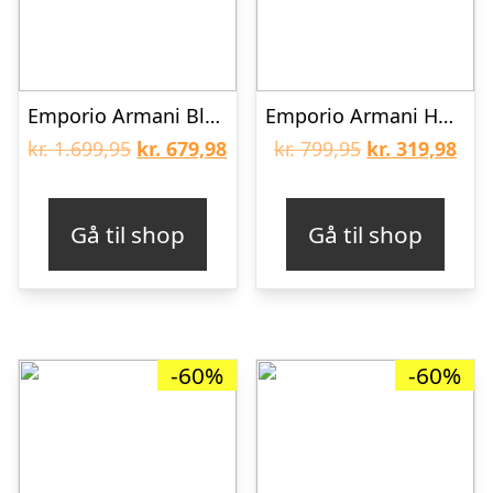
Emporio Armani Bluse – Akryl/Uld – Stripes Beige
Emporio Armani Hue – Uld/Silke – Mørkeblå m. Hvid
Den
Den
Den
De
kr.
1.699,95
kr.
679,98
kr.
799,95
kr.
319,98
oprindelige
aktuelle
oprindelige
aktu
pris
pris
pris
pris
Gå til shop
Gå til shop
var:
er:
var:
er:
kr. 1.699,95.
kr. 679,98.
kr. 799,95.
kr. 
-60%
-60%