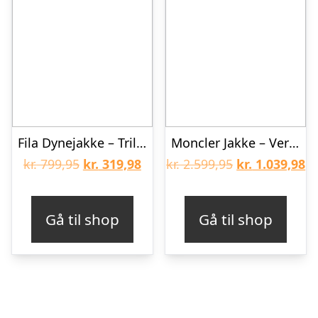
Fila Dynejakke – Trilj – Cloud Dancer
Moncler Jakke – Vernant – Rosa m. Print
Den
Den
Den
D
kr.
799,95
kr.
319,98
kr.
2.599,95
kr.
1.039,98
oprindelige
aktuelle
oprindelige
ak
pris
pris
pris
pr
Gå til shop
Gå til shop
var:
er:
var:
er
kr. 799,95.
kr. 319,98.
kr. 2.599,95.
kr