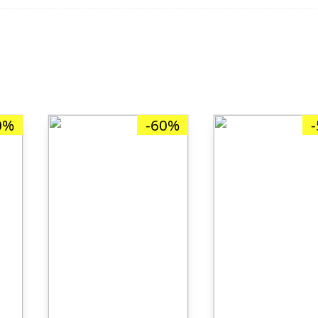
0%
-60%