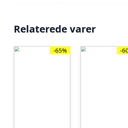
Relaterede varer
-65%
-6